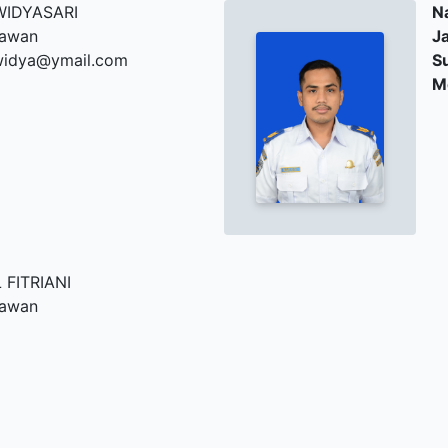
WIDYASARI
N
kawan
J
widya@ymail.com
S
M
 FITRIANI
kawan