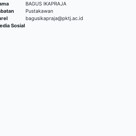
ama
BAGUS IKAPRAJA
abatan
Pustakawan
urel
bagusikapraja@pktj.ac.id
edia Sosial