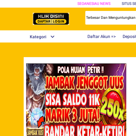
SEOANESIAU NEWS
SITUS 
itus Game Online Gacor Terbaik Dengan Bonus Terbesar Dan Menguntungkan
Daftar Akun =>
Deposi
Kategori