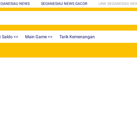
SEOANESIAU NEWS
SEOANESIAU NEWS GACOR
LINK SEOANESIAU NE
t Saldo =>
Main Game =>
Tarik Kemenangan