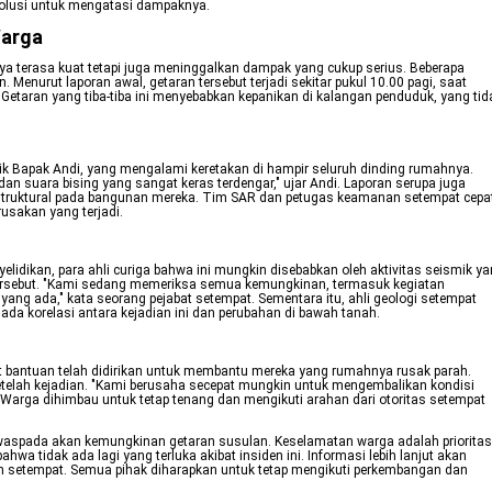
solusi untuk mengatasi dampaknya.
Warga
ya terasa kuat tetapi juga meninggalkan dampak yang cukup serius. Beberapa
Menurut laporan awal, getaran tersebut terjadi sekitar pukul 10.00 pagi, saat
etaran yang tiba-tiba ini menyebabkan kepanikan di kalangan penduduk, yang tid
ik Bapak Andi, yang mengalami keretakan di hampir seluruh dinding rumahnya.
dan suara bising yang sangat keras terdengar," ujar Andi. Laporan serupa juga
struktural pada bangunan mereka. Tim SAR dan petugas keamanan setempat cepa
sakan yang terjadi.
elidikan, para ahli curiga bahwa ini mungkin disebabkan oleh aktivitas seismik y
ah tersebut. "Kami sedang memeriksa semua kemungkinan, termasuk kegiatan
ng ada," kata seorang pejabat setempat. Sementara itu, ahli geologi setempat
a korelasi antara kejadian ini dan perubahan di bawah tanah.
t bantuan telah didirikan untuk membantu mereka yang rumahnya rusak parah.
etelah kejadian. "Kami berusaha secepat mungkin untuk mengembalikan kondisi
 Warga dihimbau untuk tetap tenang dan mengikuti arahan dari otoritas setempat
 waspada akan kemungkinan getaran susulan. Keselamatan warga adalah prioritas
 tidak ada lagi yang terluka akibat insiden ini. Informasi lebih lanjut akan
ah setempat. Semua pihak diharapkan untuk tetap mengikuti perkembangan dan