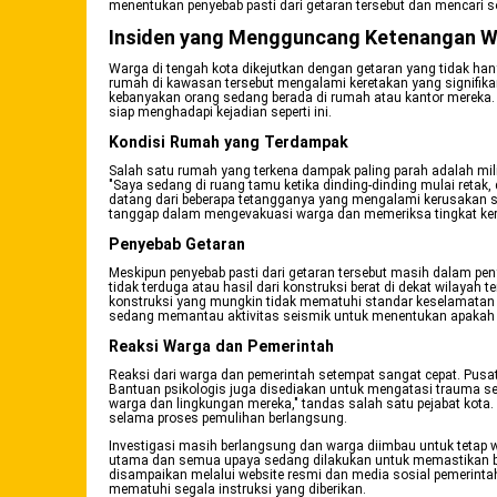
menentukan penyebab pasti dari getaran tersebut dan mencari 
Insiden yang Mengguncang Ketenangan 
Warga di tengah kota dikejutkan dengan getaran yang tidak han
rumah di kawasan tersebut mengalami keretakan yang signifikan. 
kebanyakan orang sedang berada di rumah atau kantor mereka. G
siap menghadapi kejadian seperti ini.
Kondisi Rumah yang Terdampak
Salah satu rumah yang terkena dampak paling parah adalah mil
"Saya sedang di ruang tamu ketika dinding-dinding mulai retak, 
datang dari beberapa tetangganya yang mengalami kerusakan 
tanggap dalam mengevakuasi warga dan memeriksa tingkat keru
Penyebab Getaran
Meskipun penyebab pasti dari getaran tersebut masih dalam peny
tidak terduga atau hasil dari konstruksi berat di dekat wilay
konstruksi yang mungkin tidak mematuhi standar keselamatan ya
sedang memantau aktivitas seismik untuk menentukan apakah ad
Reaksi Warga dan Pemerintah
Reaksi dari warga dan pemerintah setempat sangat cepat. Pusa
Bantuan psikologis juga disediakan untuk mengatasi trauma s
warga dan lingkungan mereka," tandas salah satu pejabat kota.
selama proses pemulihan berlangsung.
Investigasi masih berlangsung dan warga diimbau untuk tetap
utama dan semua upaya sedang dilakukan untuk memastikan bahwa
disampaikan melalui website resmi dan media sosial pemerint
mematuhi segala instruksi yang diberikan.