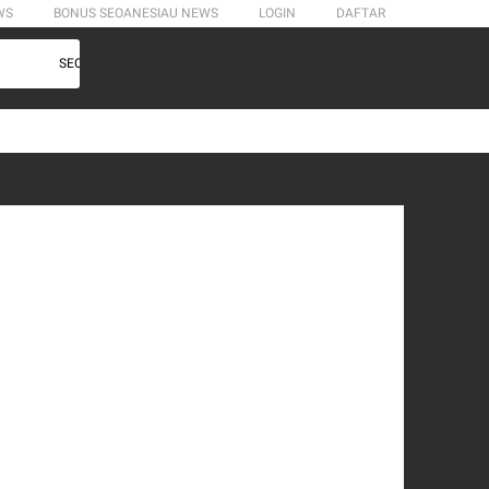
WS
BONUS SEOANESIAU NEWS
LOGIN
DAFTAR
SEOANESIAU NEWS - Situs Game Online Gacor Terbaik Dengan Bonus Terbes