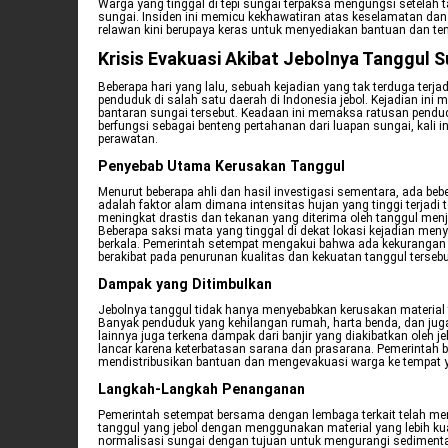
Warga yang tinggal di tepi sungai terpaksa mengungsi setelah 
sungai. Insiden ini memicu kekhawatiran atas keselamatan dan 
relawan kini berupaya keras untuk menyediakan bantuan dan 
Krisis Evakuasi Akibat Jebolnya Tanggul S
Beberapa hari yang lalu, sebuah kejadian yang tak terduga terj
penduduk di salah satu daerah di Indonesia jebol. Kejadian i
bantaran sungai tersebut. Keadaan ini memaksa ratusan pend
berfungsi sebagai benteng pertahanan dari luapan sungai, kali
perawatan.
Penyebab Utama Kerusakan Tanggul
Menurut beberapa ahli dan hasil investigasi sementara, ada beb
adalah faktor alam dimana intensitas hujan yang tinggi terjadi
meningkat drastis dan tekanan yang diterima oleh tanggul menj
Beberapa saksi mata yang tinggal di dekat lokasi kejadian men
berkala. Pemerintah setempat mengakui bahwa ada kekurangan d
berakibat pada penurunan kualitas dan kekuatan tanggul tersebu
Dampak yang Ditimbulkan
Jebolnya tanggul tidak hanya menyebabkan kerusakan material
Banyak penduduk yang kehilangan rumah, harta benda, dan jug
lainnya juga terkena dampak dari banjir yang diakibatkan oleh j
lancar karena keterbatasan sarana dan prasarana. Pemerintah 
mendistribusikan bantuan dan mengevakuasi warga ke tempat 
Langkah-Langkah Penanganan
Pemerintah setempat bersama dengan lembaga terkait telah me
tanggul yang jebol dengan menggunakan material yang lebih ku
normalisasi sungai dengan tujuan untuk mengurangi sediment