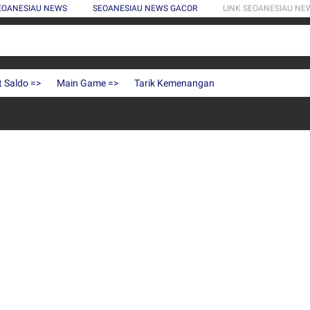
SEOANESIAU NEWS
SEOANESIAU NEWS GACOR
LINK SEOANESIAU NE
t Saldo =>
Main Game =>
Tarik Kemenangan