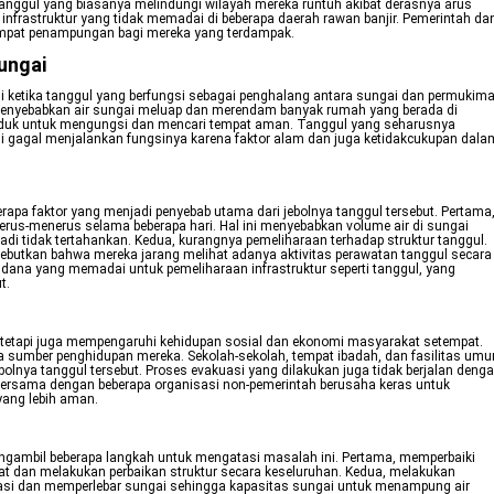
tanggul yang biasanya melindungi wilayah mereka runtuh akibat derasnya arus
infrastruktur yang tidak memadai di beberapa daerah rawan banjir. Pemerintah da
tempat penampungan bagi mereka yang terdampak.
ungai
adi ketika tanggul yang berfungsi sebagai penghalang antara sungai dan permukim
ni menyebabkan air sungai meluap dan merendam banyak rumah yang berada di
uduk untuk mengungsi dan mencari tempat aman. Tanggul yang seharusnya
 ini gagal menjalankan fungsinya karena faktor alam dan juga ketidakcukupan dala
erapa faktor yang menjadi penyebab utama dari jebolnya tanggul tersebut. Pertama
 terus-menerus selama beberapa hari. Hal ini menyebabkan volume air di sungai
adi tidak tertahankan. Kedua, kurangnya pemeliharaan terhadap struktur tanggul.
yebutkan bahwa mereka jarang melihat adanya aktivitas perawatan tanggul secara
ana yang memadai untuk pemeliharaan infrastruktur seperti tanggul, yang
t.
 tetapi juga mempengaruhi kehidupan sosial dan ekonomi masyarakat setempat.
a sumber penghidupan mereka. Sekolah-sekolah, tempat ibadah, dan fasilitas um
ebolnya tanggul tersebut. Proses evakuasi yang dilakukan juga tidak berjalan deng
bersama dengan beberapa organisasi non-pemerintah berusaha keras untuk
yang lebih aman.
ngambil beberapa langkah untuk mengatasi masalah ini. Pertama, memperbaiki
at dan melakukan perbaikan struktur secara keseluruhan. Kedua, melakukan
asi dan memperlebar sungai sehingga kapasitas sungai untuk menampung air