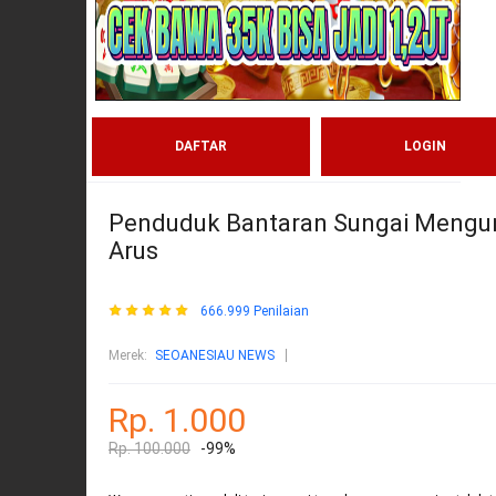
DAFTAR
LOGIN
Penduduk Bantaran Sungai Mengun
Arus
666.999 Penilaian
Merek:
SEOANESIAU NEWS
Rp. 1.000
Rp. 100.000
-99%