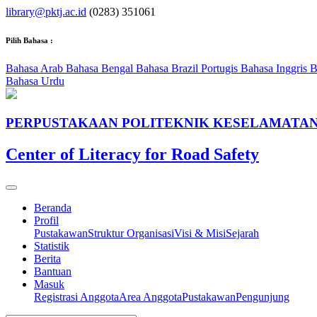
library@pktj.ac.id
(0283) 351061
Pilih Bahasa :
Bahasa Arab
Bahasa Bengal
Bahasa Brazil Portugis
Bahasa Inggris
B
Bahasa Urdu
PERPUSTAKAAN POLITEKNIK KESELAMATAN
Center of Literacy for Road Safety
Beranda
Profil
Pustakawan
Struktur Organisasi
Visi & Misi
Sejarah
Statistik
Berita
Bantuan
Masuk
Registrasi Anggota
Area Anggota
Pustakawan
Pengunjung