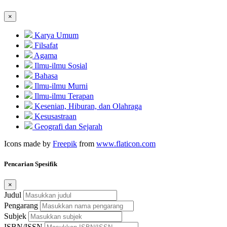
×
Karya Umum
Filsafat
Agama
Ilmu-ilmu Sosial
Bahasa
Ilmu-ilmu Murni
Ilmu-ilmu Terapan
Kesenian, Hiburan, dan Olahraga
Kesusastraan
Geografi dan Sejarah
Icons made by
Freepik
from
www.flaticon.com
Pencarian Spesifik
×
Judul
Pengarang
Subjek
ISBN/ISSN