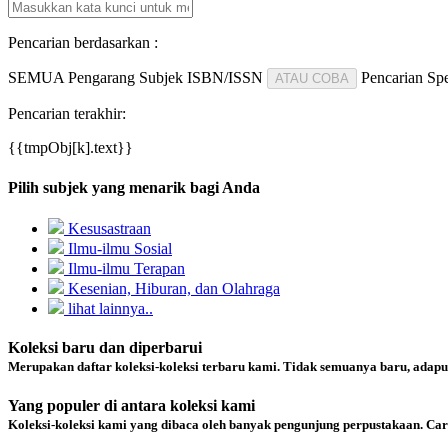
Pencarian berdasarkan :
SEMUA
Pengarang
Subjek
ISBN/ISSN
Pencarian Spe
ATAU COBA
Pencarian terakhir:
{{tmpObj[k].text}}
Pilih subjek yang menarik bagi Anda
Kesusastraan
Ilmu-ilmu Sosial
Ilmu-ilmu Terapan
Kesenian, Hiburan, dan Olahraga
lihat lainnya..
Koleksi baru dan diperbarui
Merupakan daftar koleksi-koleksi terbaru kami. Tidak semuanya baru, adapu
Yang populer di antara koleksi kami
Koleksi-koleksi kami yang dibaca oleh banyak pengunjung perpustakaan. Ca