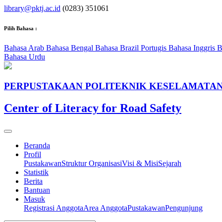
library@pktj.ac.id
(0283) 351061
Pilih Bahasa :
Bahasa Arab
Bahasa Bengal
Bahasa Brazil Portugis
Bahasa Inggris
B
Bahasa Urdu
PERPUSTAKAAN POLITEKNIK KESELAMATAN
Center of Literacy for Road Safety
Beranda
Profil
Pustakawan
Struktur Organisasi
Visi & Misi
Sejarah
Statistik
Berita
Bantuan
Masuk
Registrasi Anggota
Area Anggota
Pustakawan
Pengunjung