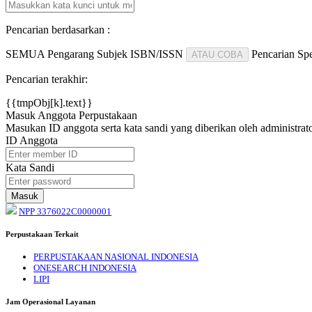
Pencarian berdasarkan :
SEMUA
Pengarang
Subjek
ISBN/ISSN
Pencarian Spe
ATAU COBA
Pencarian terakhir:
{{tmpObj[k].text}}
Masuk Anggota Perpustakaan
Masukan ID anggota serta kata sandi yang diberikan oleh administrat
ID Anggota
Kata Sandi
NPP 3376022C0000001
Perpustakaan Terkait
PERPUSTAKAAN NASIONAL INDONESIA
ONESEARCH INDONESIA
LIPI
Jam Operasional Layanan