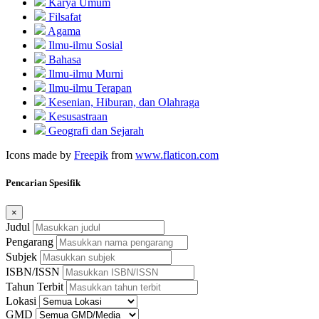
Karya Umum
Filsafat
Agama
Ilmu-ilmu Sosial
Bahasa
Ilmu-ilmu Murni
Ilmu-ilmu Terapan
Kesenian, Hiburan, dan Olahraga
Kesusastraan
Geografi dan Sejarah
Icons made by
Freepik
from
www.flaticon.com
Pencarian Spesifik
×
Judul
Pengarang
Subjek
ISBN/ISSN
Tahun Terbit
Lokasi
GMD