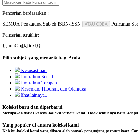
Pencarian berdasarkan :
SEMUA
Pengarang
Subjek
ISBN/ISSN
Pencarian Spe
ATAU COBA
Pencarian terakhir:
{{tmpObj[k].text}}
Pilih subjek yang menarik bagi Anda
Kesusastraan
Ilmu-ilmu Sosial
Ilmu-ilmu Terapan
Kesenian, Hiburan, dan Olahraga
lihat lainnya..
Koleksi baru dan diperbarui
Merupakan daftar koleksi-koleksi terbaru kami. Tidak semuanya baru, adapu
Yang populer di antara koleksi kami
Koleksi-koleksi kami yang dibaca oleh banyak pengunjung perpustakaan. Ca