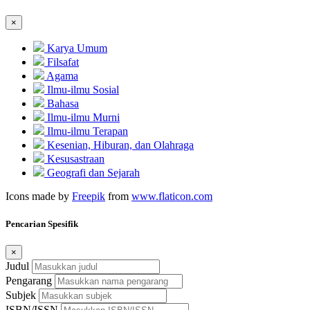
×
Karya Umum
Filsafat
Agama
Ilmu-ilmu Sosial
Bahasa
Ilmu-ilmu Murni
Ilmu-ilmu Terapan
Kesenian, Hiburan, dan Olahraga
Kesusastraan
Geografi dan Sejarah
Icons made by
Freepik
from
www.flaticon.com
Pencarian Spesifik
×
Judul
Pengarang
Subjek
ISBN/ISSN