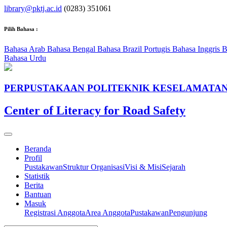
library@pktj.ac.id
(0283) 351061
Pilih Bahasa :
Bahasa Arab
Bahasa Bengal
Bahasa Brazil Portugis
Bahasa Inggris
B
Bahasa Urdu
PERPUSTAKAAN POLITEKNIK KESELAMATAN
Center of Literacy for Road Safety
Beranda
Profil
Pustakawan
Struktur Organisasi
Visi & Misi
Sejarah
Statistik
Berita
Bantuan
Masuk
Registrasi Anggota
Area Anggota
Pustakawan
Pengunjung