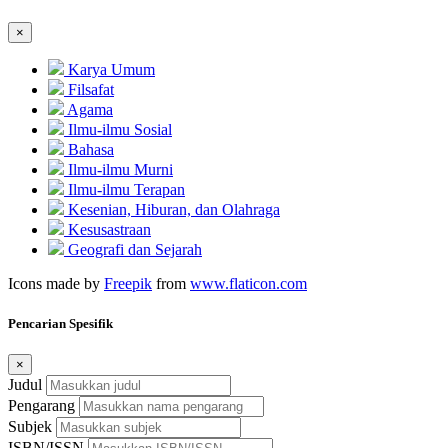
×
Karya Umum
Filsafat
Agama
Ilmu-ilmu Sosial
Bahasa
Ilmu-ilmu Murni
Ilmu-ilmu Terapan
Kesenian, Hiburan, dan Olahraga
Kesusastraan
Geografi dan Sejarah
Icons made by
Freepik
from
www.flaticon.com
Pencarian Spesifik
×
Judul
Pengarang
Subjek
ISBN/ISSN