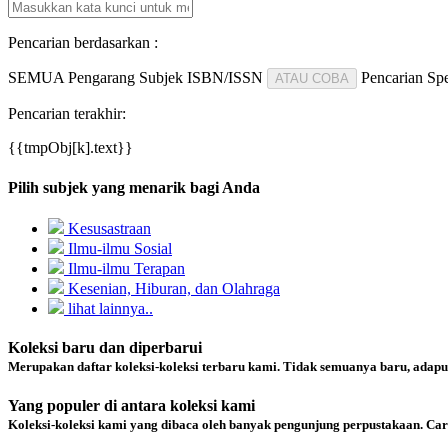
Pencarian berdasarkan :
SEMUA
Pengarang
Subjek
ISBN/ISSN
Pencarian Spe
ATAU COBA
Pencarian terakhir:
{{tmpObj[k].text}}
Pilih subjek yang menarik bagi Anda
Kesusastraan
Ilmu-ilmu Sosial
Ilmu-ilmu Terapan
Kesenian, Hiburan, dan Olahraga
lihat lainnya..
Koleksi baru dan diperbarui
Merupakan daftar koleksi-koleksi terbaru kami. Tidak semuanya baru, adapu
Yang populer di antara koleksi kami
Koleksi-koleksi kami yang dibaca oleh banyak pengunjung perpustakaan. Ca