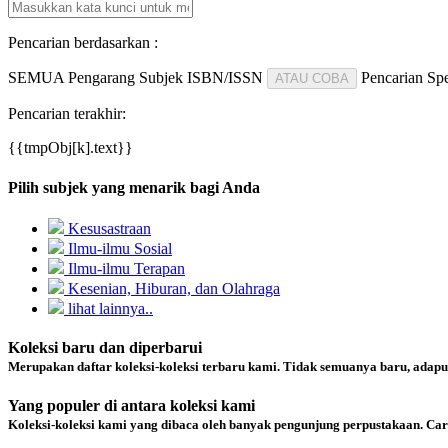
Pencarian berdasarkan :
SEMUA
Pengarang
Subjek
ISBN/ISSN
Pencarian Spe
ATAU COBA
Pencarian terakhir:
{{tmpObj[k].text}}
Pilih subjek yang menarik bagi Anda
Kesusastraan
Ilmu-ilmu Sosial
Ilmu-ilmu Terapan
Kesenian, Hiburan, dan Olahraga
lihat lainnya..
Koleksi baru dan diperbarui
Merupakan daftar koleksi-koleksi terbaru kami. Tidak semuanya baru, adapu
Yang populer di antara koleksi kami
Koleksi-koleksi kami yang dibaca oleh banyak pengunjung perpustakaan. Ca