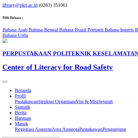
library@pktj.ac.id
(0283) 351061
Pilih Bahasa :
Bahasa Arab
Bahasa Bengal
Bahasa Brazil Portugis
Bahasa Inggris
B
Bahasa Urdu
PERPUSTAKAAN POLITEKNIK KESELAMATAN
Center of Literacy for Road Safety
Beranda
Profil
Pustakawan
Struktur Organisasi
Visi & Misi
Sejarah
Statistik
Berita
Bantuan
Masuk
Registrasi Anggota
Area Anggota
Pustakawan
Pengunjung