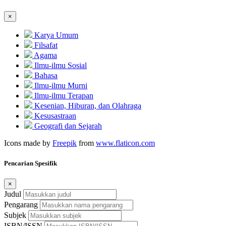
×
Karya Umum
Filsafat
Agama
Ilmu-ilmu Sosial
Bahasa
Ilmu-ilmu Murni
Ilmu-ilmu Terapan
Kesenian, Hiburan, dan Olahraga
Kesusastraan
Geografi dan Sejarah
Icons made by
Freepik
from
www.flaticon.com
Pencarian Spesifik
×
Judul
Pengarang
Subjek
ISBN/ISSN