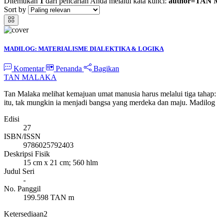
Ditemukan
1
dari pencarian Anda melalui kata kunci:
author=TAN
Sort by
MADILOG: MATERIALISME DIALEKTIKA & LOGIKA
Komentar
Penanda
Bagikan
TAN MALAKA
Tan Malaka melihat kemajuan umat manusia harus melalui tiga tahap: 
itu, tak mungkin ia menjadi bangsa yang merdeka dan maju. Madilog m
Edisi
27
ISBN/ISSN
9786025792403
Deskripsi Fisik
15 cm x 21 cm; 560 hlm
Judul Seri
-
No. Panggil
199.598 TAN m
Ketersediaan
2