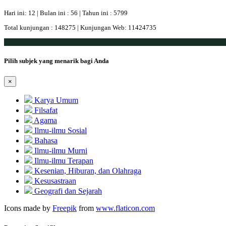
Hari ini: 12 | Bulan ini : 56 | Tahun ini : 5799
Total kunjungan : 148275 | Kunjungan Web: 11424735
Pilih subjek yang menarik bagi Anda
×
Karya Umum
Filsafat
Agama
Ilmu-ilmu Sosial
Bahasa
Ilmu-ilmu Murni
Ilmu-ilmu Terapan
Kesenian, Hiburan, dan Olahraga
Kesusastraan
Geografi dan Sejarah
Icons made by
Freepik
from
www.flaticon.com