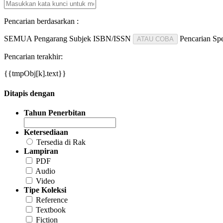
Pencarian berdasarkan :
SEMUA
Pengarang
Subjek
ISBN/ISSN
Pencarian Spe
ATAU COBA
Pencarian terakhir:
{{tmpObj[k].text}}
Ditapis dengan
Tahun Penerbitan
Ketersediaan
Tersedia di Rak
Lampiran
PDF
Audio
Video
Tipe Koleksi
Reference
Textbook
Fiction