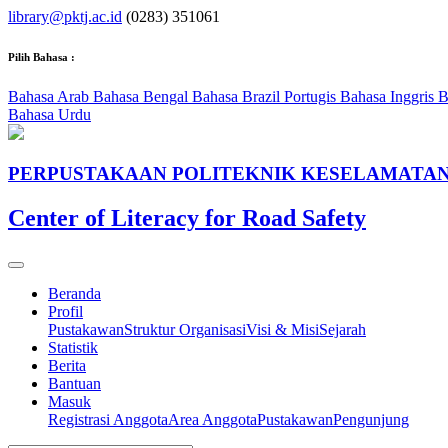
library@pktj.ac.id
(0283) 351061
Pilih Bahasa :
Bahasa Arab
Bahasa Bengal
Bahasa Brazil Portugis
Bahasa Inggris
B
Bahasa Urdu
PERPUSTAKAAN POLITEKNIK KESELAMATAN
Center of Literacy for Road Safety
Beranda
Profil
Pustakawan
Struktur Organisasi
Visi & Misi
Sejarah
Statistik
Berita
Bantuan
Masuk
Registrasi Anggota
Area Anggota
Pustakawan
Pengunjung