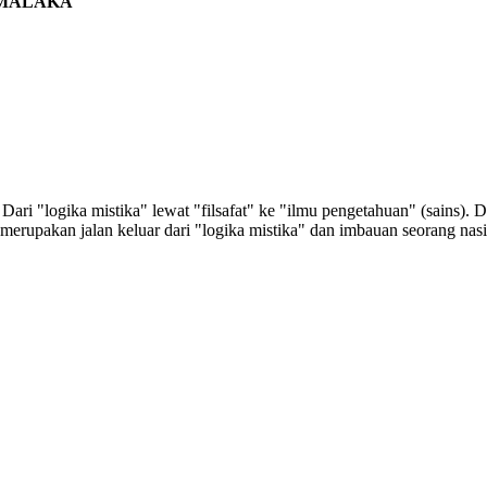
 MALAKA
Dari "logika mistika" lewat "filsafat" ke "ilmu pengetahuan" (sains).
erupakan jalan keluar dari "logika mistika" dan imbauan seorang nasio