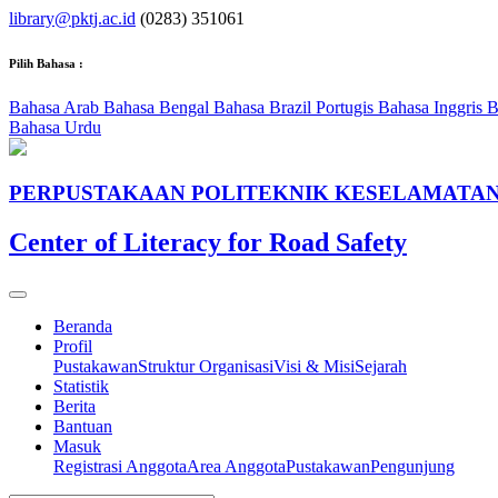
library@pktj.ac.id
(0283) 351061
Pilih Bahasa :
Bahasa Arab
Bahasa Bengal
Bahasa Brazil Portugis
Bahasa Inggris
B
Bahasa Urdu
PERPUSTAKAAN POLITEKNIK KESELAMATAN
Center of Literacy for Road Safety
Beranda
Profil
Pustakawan
Struktur Organisasi
Visi & Misi
Sejarah
Statistik
Berita
Bantuan
Masuk
Registrasi Anggota
Area Anggota
Pustakawan
Pengunjung