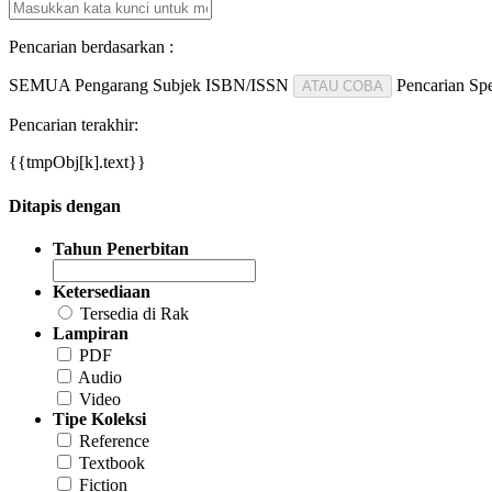
Pencarian berdasarkan :
SEMUA
Pengarang
Subjek
ISBN/ISSN
Pencarian Spe
ATAU COBA
Pencarian terakhir:
{{tmpObj[k].text}}
Ditapis dengan
Tahun Penerbitan
Ketersediaan
Tersedia di Rak
Lampiran
PDF
Audio
Video
Tipe Koleksi
Reference
Textbook
Fiction