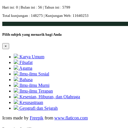
Hari ini: 0 | Bulan ini : 56 | Tahun ini : 5799
Total kunjungan : 148275 | Kunjungan Web: 11640253
Pilih subjek yang menarik bagi Anda
×
Karya Umum
Filsafat
Agama
Ilmu-ilmu Sosial
Bahasa
Ilmu-ilmu Murni
Ilmu-ilmu Terapan
Kesenian, Hiburan, dan Olahraga
Kesusastraan
Geografi dan Sejarah
Icons made by
Freepik
from
www.flaticon.com