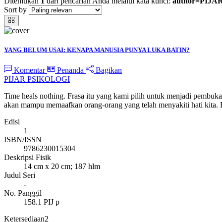
Ditemukan
1
dari pencarian Anda melalui kata kunci:
author=PIJA
Sort by
YANG BELUM USAI: KENAPA MANUSIA PUNYA LUKA BATIN?
Komentar
Penanda
Bagikan
PIJAR PSIKOLOGI
Time heals nothing. Frasa itu yang kami pilih untuk menjadi pembuka
akan mampu memaafkan orang-orang yang telah menyakiti hati kita. B
Edisi
1
ISBN/ISSN
9786230015304
Deskripsi Fisik
14 cm x 20 cm; 187 hlm
Judul Seri
-
No. Panggil
158.1 PIJ p
Ketersediaan
2