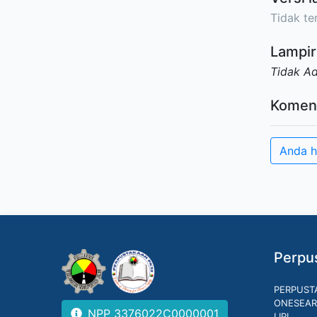
Tidak ter
Lampir
Tidak A
Komen
Anda h
Perpus
PERPUST
ONESEAR
NPP 3376022C0000001
LIPI