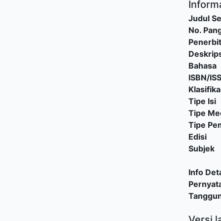
Informa
Judul Se
No. Pang
Penerbi
Deskrips
Bahasa
ISBN/IS
Klasifika
Tipe Isi
Tipe Me
Tipe P
Edisi
Subjek
Info Deta
Pernyat
Tanggu
Versi l