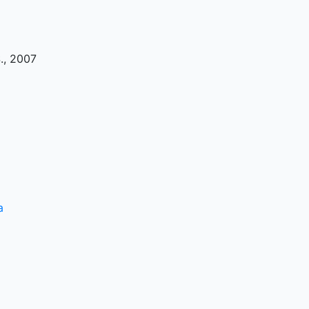
S
.,
2007
a