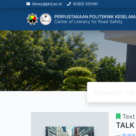
library@pktj.ac.id
(0283) 351061
PERPUSTAKAAN POLITEKNIK KESELAM
Center of Literacy for Road Safety
Text
TALK
SUSA