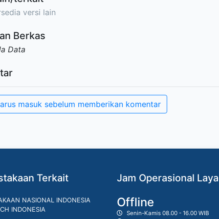
sedia versi lain
an Berkas
da Data
tar
arus masuk sebelum memberikan komentar
takaan Terkait
Jam Operasional Lay
Offline
AKAAN NASIONAL INDONESIA
CH INDONESIA
Senin-Kamis 08.00 - 16.00 WIB