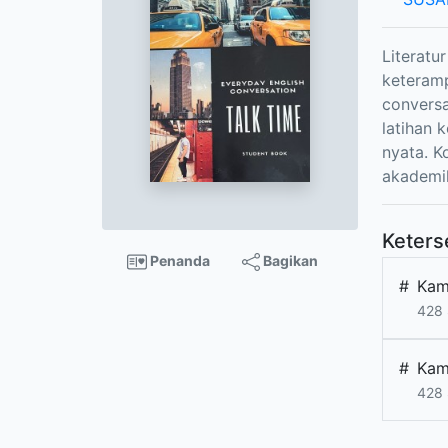
Literatu
keteramp
conversa
latihan 
nyata. K
akademik
Keters
Penanda
Bagikan
#
Kam
428 
#
Kam
428 