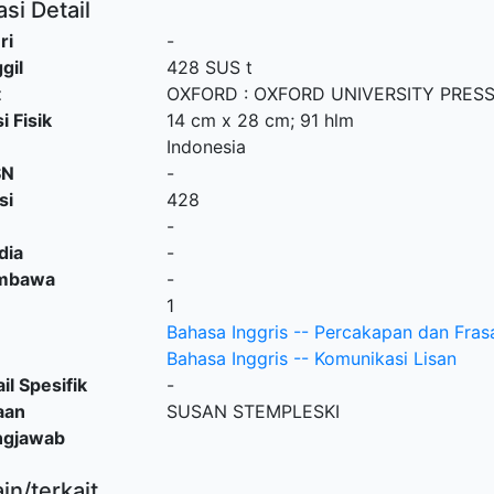
si Detail
ri
-
gil
428 SUS t
t
OXFORD
:
OXFORD UNIVERSITY PRES
i Fisik
14 cm x 28 cm; 91 hlm
Indonesia
SN
-
si
428
-
dia
-
embawa
-
1
Bahasa Inggris -- Percakapan dan Fras
Bahasa Inggris -- Komunikasi Lisan
il Spesifik
-
aan
SUSAN STEMPLESKI
ngjawab
ain/terkait