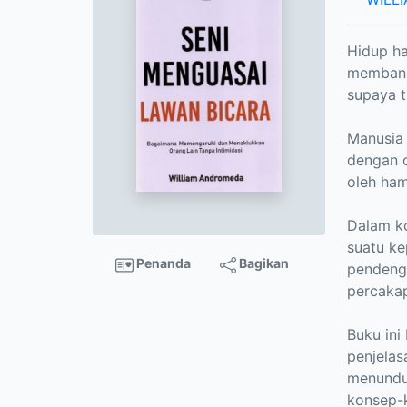
Hidup ha
membangu
supaya t
Manusia 
dengan o
oleh ham
Dalam k
suatu ke
Penanda
Bagikan
pendeng
percakap
Buku ini
penjelas
menundu
konsep-k