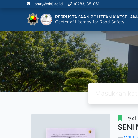
library@pktj.ac.id
(0283) 351061
PERPUSTAKAAN POLITEKNIK KESELAM
Center of Literacy for Road Safety
Text
SENI
WILL