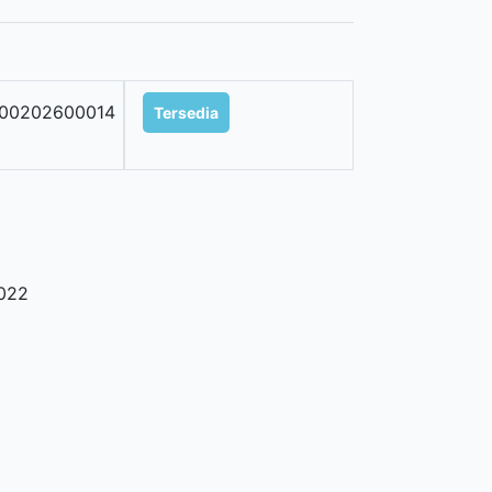
100202600014
Tersedia
022