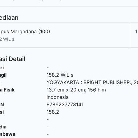
ediaan
pus Margadana (100)
2 WIL s
si Detail
ri
-
gil
158.2 WIL s
t
YOGYAKARTA
:
BRIGHT PUBLISHER
.,
2
i Fisik
13.7 cm x 20 cm; 156 hlm
Indonesia
SN
9786237778141
si
158.2
-
dia
-
embawa
-