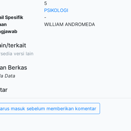
5
PSIKOLOGI
il Spesifik
-
aan
WILLIAM ANDROMEDA
ngjawab
ain/terkait
sedia versi lain
an Berkas
da Data
tar
arus masuk sebelum memberikan komentar