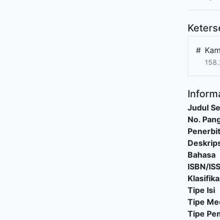
Keters
#
Kam
158.
Informa
Judul Se
No. Pang
Penerbi
Deskrips
Bahasa
ISBN/IS
Klasifika
Tipe Isi
Tipe Me
Tipe P