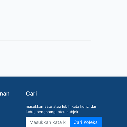
anan
Cari
masukkan satu atau lebih kata kunci dari
judul, pengarang, atau subjek
Cari Koleksi