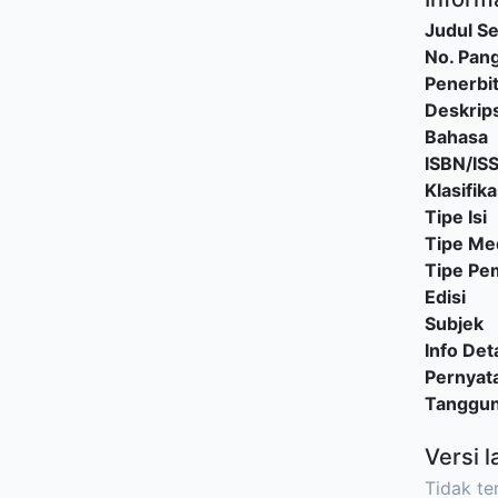
Judul Se
No. Pang
Penerbi
Deskrips
Bahasa
ISBN/IS
Klasifika
Tipe Isi
Tipe Me
Tipe P
Edisi
Subjek
Info Deta
Pernyat
Tanggu
Versi l
Tidak ter