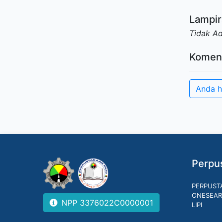
Lampir
Tidak A
Komen
Anda h
Perpus
PERPUST
ONESEAR
NPP 3376022C0000001
LIPI