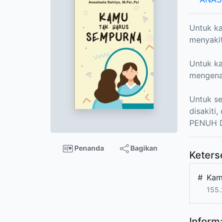
Untuk ka
menyakit
Untuk ka
mengenal
Untuk s
disakiti
PENUH 
Penanda
Bagikan
Keters
#
Kam
155.
Informa