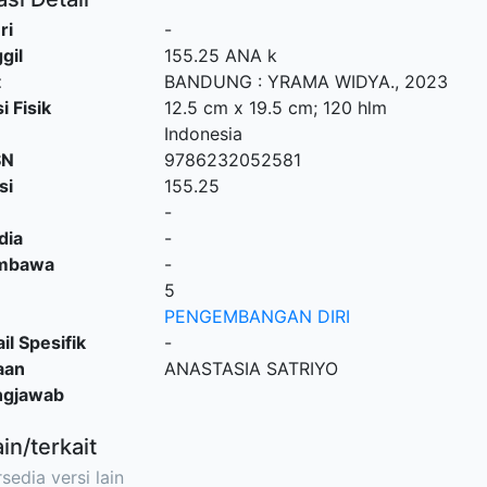
ri
-
gil
155.25 ANA k
t
BANDUNG
:
YRAMA WIDYA
.,
2023
i Fisik
12.5 cm x 19.5 cm; 120 hlm
Indonesia
SN
9786232052581
si
155.25
-
dia
-
embawa
-
5
PENGEMBANGAN DIRI
il Spesifik
-
aan
ANASTASIA SATRIYO
ngjawab
ain/terkait
sedia versi lain