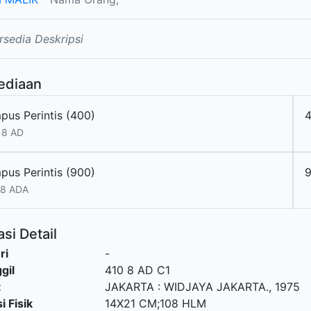
rsedia Deskripsi
ediaan
pus Perintis (400)
4
 8 AD
pus Perintis (900)
.8 ADA
si Detail
ri
-
gil
410 8 AD C1
t
JAKARTA
:
WIDJAYA JAKARTA
.,
1975
i Fisik
14X21 CM;108 HLM