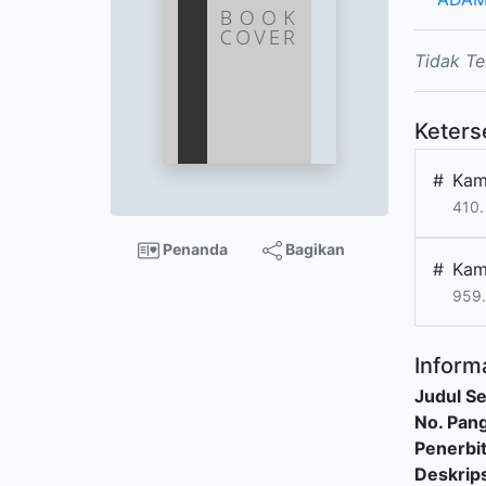
Tidak Te
Keters
#
Kam
410.
Penanda
Bagikan
#
Kam
959
Informa
Judul Se
No. Pang
Penerbi
Deskrips