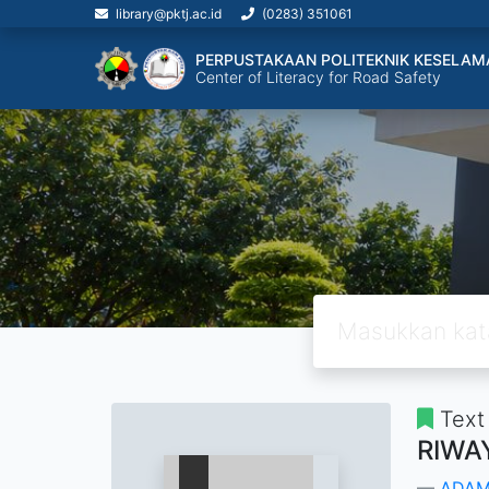
library@pktj.ac.id
(0283) 351061
PERPUSTAKAAN POLITEKNIK KESELAM
Center of Literacy for Road Safety
Text
RIWA
ADAM