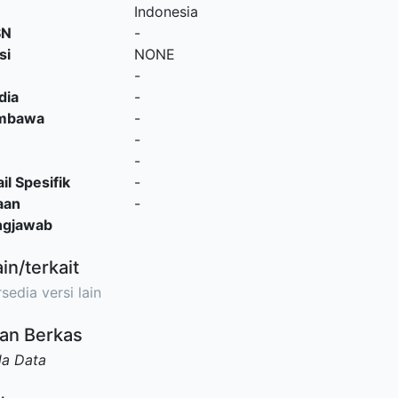
Indonesia
SN
-
si
NONE
-
dia
-
embawa
-
-
-
il Spesifik
-
aan
-
ngjawab
ain/terkait
sedia versi lain
an Berkas
da Data