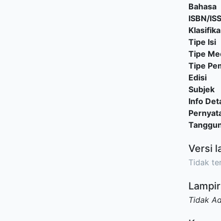
Bahasa
ISBN/IS
Klasifika
Tipe Isi
Tipe Me
Tipe P
Edisi
Subjek
Info Deta
Pernyat
Tanggu
Versi l
Tidak ter
Lampir
Tidak A