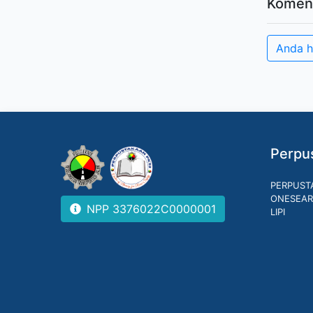
Komen
Anda h
Perpus
PERPUST
ONESEAR
NPP 3376022C0000001
LIPI