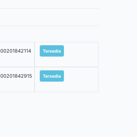
00201842114
Tersedia
900201842915
Tersedia