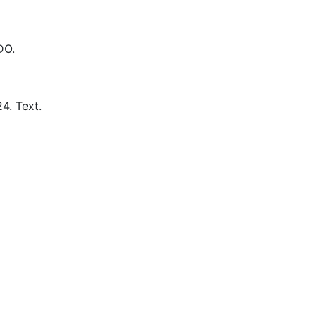
DO.
4.
Text.