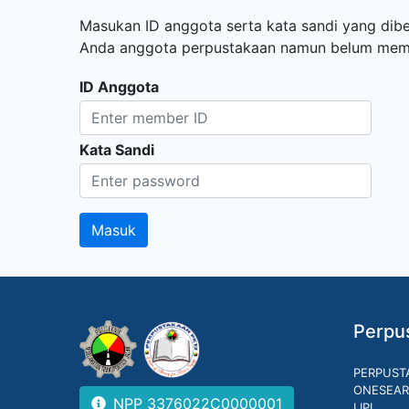
Masukan ID anggota serta kata sandi yang diber
Anda anggota perpustakaan namun belum memili
ID Anggota
Kata Sandi
Perpus
PERPUST
ONESEAR
NPP 3376022C0000001
LIPI