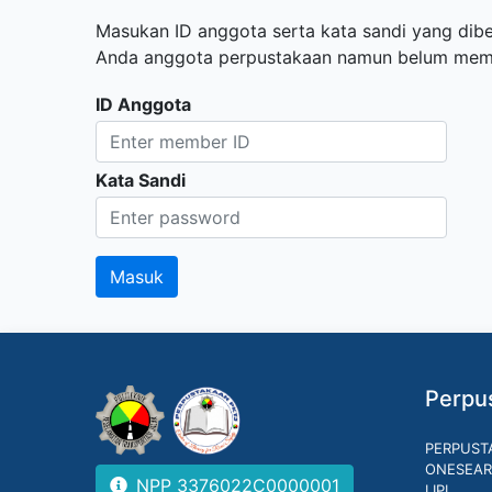
Masukan ID anggota serta kata sandi yang diber
Anda anggota perpustakaan namun belum memili
ID Anggota
Kata Sandi
Perpus
PERPUST
ONESEAR
NPP 3376022C0000001
LIPI