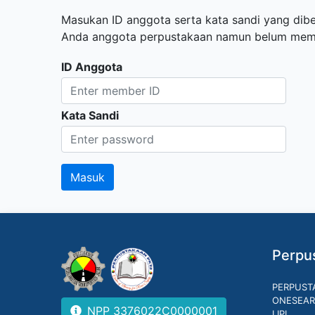
Masukan ID anggota serta kata sandi yang diber
Anda anggota perpustakaan namun belum memili
ID Anggota
Kata Sandi
Perpus
PERPUST
ONESEAR
NPP 3376022C0000001
LIPI